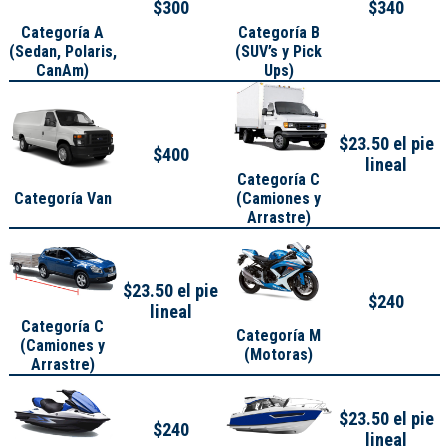
$300
$340
Categoría A
Categoría B
(
Sedan, Polaris,
(SUV’s y Pick
CanAm
)
Ups)
$23.50 el pie
$400
lineal
Categoría C
Categoría Van
(Camiones y
Arrastre)
$23.50 el pie
$240
lineal
Categoría C
Categoría M
(Camiones y
(Motoras)
Arrastre)
$23.50 el pie
$240
lineal