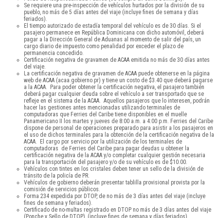
Se requiere una pre-inspección de vehículos hurtados por la división de su
pueblo, no más de 5 días antes del viaje (incluye fines de semana y días
feriados).
El tiempo autorizado de estadía temporal del vehículo es de 30 días. Si el
pasajero permanece en República Dominicana con dicho automóvil, deberá
pagar a la Dirección General de Aduanas al momento de salir del país, un
cargo diario de impuesto como penalidad por exceder el plazo de
permanencia concedido.
Certificación negativa de gravamen de ACAA emitida no más de 30 días antes
del viaje.
La certificación negativa de gravamen de ACAA puede obtenerse en la página
web de ACAA (acaa.gobierno.pr) y tiene un costo de $3.40 que deberá pagarse
a la ACAA. Para poder obtener la certificación negativa, el pasajero también
deberá pagar cualquier deuda sobre el vehículo a ser transportado que se
refleje en el sistema de la ACAA. Aquellos pasajeros que lo interesen, podrán
hacer las gestiones antes mencionadas utilizando terminales de
computadoras que Ferries del Caribe tiene disponibles en el muelle
Panamericano II los martes y jueves de 8:00 a.m. a 4:00 p.m. Ferries del Caribe
dispone de personal de operaciones preparado para asistir a los pasajeros en
el uso de dichos terminales para la obtención de la certificación negativa de la
ACAA. El cargo por servicio por la utilización de los terminales de
computadoras de Ferries del Caribe para pagar deudas u obtener la
certificación negativa de la ACAA y/o completar cualquier gestión necesaria
para la transportación del pasajero y/o de su vehículo es de $10.00.
Vehículos con tintes en los cristales deben tener un sello de la división de
tránsito de la policía de PR.
Vehículos de gobierno deberán presentar tablilla provisional provista por la
comisión de servicios públicos.
Forma 234 expedida por DTOP, de no más de 3 días antes del viaje (incluye
fines de semana y feriados).
Certificado de no-multas registrado en DTOP no más de 3 días antes del viaje
(Ponche y Sello de DTOP), (incluye fines de semana y días feriados).