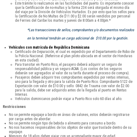
Este trámite lo realizamos en las facilidades del puerto. Es importante conocer
que la Certificación de no-multas y la forma 234 será otorgada el mismo día
del viaje por la División de Vehículos Hurtados. Es por esto que los sellos para
la Certificación de No Multas de $11.00 y $2.00 serán vendidos por personal
de Ferries del Caribe los martes y jueves de 8:00am a 4:00pm.*
*Las transacciones de sellos, comprobantes y/o documentos realizados
en la terminal tendrán un cargo adicional de $10.00 por la gestión.
Vehículos con matrícula de República Dominicana
Certificado de Depuración, el cual es expedido por el Departamento de Robo de
la Policía Nacional. (Referirse al plan piloto ubicada en el sector de Honduras
en esta ciudad).
Para transitar en Puerto Rico, el pasajero deberá adquirir un seguro de
responsabilidad pública y un seguro ACAA. (Los costos de los seguros
deberán ser agregados al valor de su tarifa durante el proceso de compra).
Pasajeros deben adquirir tres comprobantes expedidos por rentas internas,
uno para la llegada y otro para la salida de Puerto Rico. Comprobante 5122 de
Exportación con valor de $10.00 y sello 0842 de Trauma con valor de $2.00
para la salida, debe ser adquirido antes de la llegada al puerto en Rentas
Internas.
Vehículos dominicanos podrán viajar a Puerto Rico solo 60 días al año.
Restricciones
No se permite equipaje a bordo en áreas de salones, estos deberán registrarse
por carga antes de abordar.
No se permite ningún tipo de bebida o alimento para consumo a bordo.
No nos hacemos responsables de los objetos de valor que traslade dentro de su
equipaje.
Menores de 18 años deben viajar con un acompañante mayor de edad.