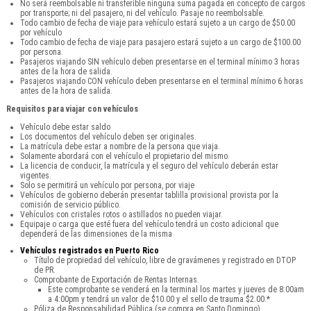
No será reembolsable ni transferible ninguna suma pagada en concepto de cargos
por transporte; ni del pasajero, ni del vehículo. Pasaje no reembolsable.
Todo cambio de fecha de viaje para vehículo estará sujeto a un cargo de $50.00
por vehículo
Todo cambio de fecha de viaje para pasajero estará sujeto a un cargo de $100.00
por persona.
Pasajeros viajando SIN vehículo deben presentarse en el terminal mínimo 3 horas
antes de la hora de salida.
Pasajeros viajando CON vehículo deben presentarse en el terminal mínimo 6 horas
antes de la hora de salida.
Requisitos para viajar con vehículos
Vehículo debe estar saldo
Los documentos del vehículo deben ser originales.
La matrícula debe estar a nombre de la persona que viaja.
Solamente abordará con el vehículo el propietario del mismo.
La licencia de conducir, la matrícula y el seguro del vehículo deberán estar
vigentes.
Solo se permitirá un vehículo por persona, por viaje
Vehículos de gobierno deberán presentar tablilla provisional provista por la
comisión de servicio público.
Vehículos con cristales rotos o astillados no pueden viajar.
Equipaje o carga que esté fuera del vehículo tendrá un costo adicional que
dependerá de las dimensiones de la misma
Vehículos registrados en Puerto Rico
Título de propiedad del vehículo, libre de gravámenes y registrado en DTOP
de PR.
Comprobante de Exportación de Rentas Internas.
Este comprobante se venderá en la terminal los martes y jueves de 8:00am
a 4:00pm y tendrá un valor de $10.00 y el sello de trauma $2.00.*
Póliza de Responsabilidad Pública (se compra en Santo Domingo).