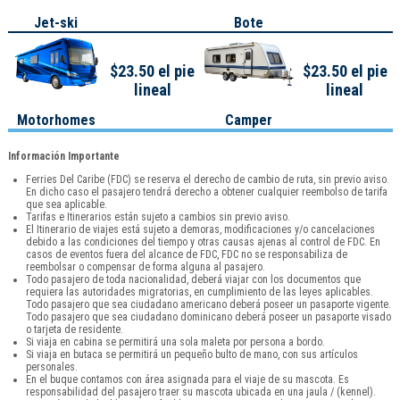
Jet-ski
Bote
$23.50 el pie
$23.50 el pie
lineal
lineal
Motorhomes
Camper
Información Importante
Ferries Del Caribe (FDC) se reserva el derecho de cambio de ruta, sin previo aviso.
En dicho caso el pasajero tendrá derecho a obtener cualquier reembolso de tarifa
que sea aplicable.
Tarifas e Itinerarios están sujeto a cambios sin previo aviso.
El Itinerario de viajes está sujeto a demoras, modificaciones y/o cancelaciones
debido a las condiciones del tiempo y otras causas ajenas al control de FDC. En
casos de eventos fuera del alcance de FDC, FDC no se responsabiliza de
reembolsar o compensar de forma alguna al pasajero.
Todo pasajero de toda nacionalidad, deberá viajar con los documentos que
requiera las autoridades migratorias, en cumplimiento de las leyes aplicables.
Todo pasajero que sea ciudadano americano deberá poseer un pasaporte vigente.
Todo pasajero que sea ciudadano dominicano deberá poseer un pasaporte visado
o tarjeta de residente.
Si viaja en cabina se permitirá una sola maleta por persona a bordo.
Si viaja en butaca se permitirá un pequeño bulto de mano, con sus artículos
personales.
En el buque contamos con área asignada para el viaje de su mascota. Es
responsabilidad del pasajero traer su mascota ubicada en una jaula / (kennel).