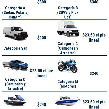
$300
$340
Categoría A
Categoría B
(
Sedan, Polaris,
(SUV’s y Pick
CanAm
)
Ups)
$23.50 el pie
$400
lineal
Categoría C
Categoría Van
(Camiones y
Arrastre)
$23.50 el pie
$240
lineal
Categoría C
Categoría M
(Camiones y
(Motoras)
Arrastre)
$23.50 el pie
$240
lineal