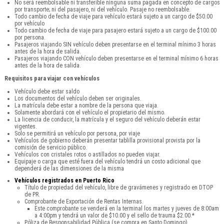
No será reembolsable ni transferible ninguna suma pagada en concepto de cargos
por transporte; ni del pasajero, ni del vehículo. Pasaje no reembolsable.
Todo cambio de fecha de viaje para vehículo estará sujeto a un cargo de $50.00
por vehículo
Todo cambio de fecha de viaje para pasajero estará sujeto a un cargo de $100.00
por persona.
Pasajeros viajando SIN vehículo deben presentarse en el terminal mínimo 3 horas
antes de la hora de salida.
Pasajeros viajando CON vehículo deben presentarse en el terminal mínimo 6 horas
antes de la hora de salida.
Requisitos para viajar con vehículos
Vehículo debe estar saldo
Los documentos del vehículo deben ser originales.
La matrícula debe estar a nombre de la persona que viaja.
Solamente abordará con el vehículo el propietario del mismo.
La licencia de conducir, la matrícula y el seguro del vehículo deberán estar
vigentes.
Solo se permitirá un vehículo por persona, por viaje
Vehículos de gobierno deberán presentar tablilla provisional provista por la
comisión de servicio público.
Vehículos con cristales rotos o astillados no pueden viajar.
Equipaje o carga que esté fuera del vehículo tendrá un costo adicional que
dependerá de las dimensiones de la misma
Vehículos registrados en Puerto Rico
Título de propiedad del vehículo, libre de gravámenes y registrado en DTOP
de PR.
Comprobante de Exportación de Rentas Internas.
Este comprobante se venderá en la terminal los martes y jueves de 8:00am
a 4:00pm y tendrá un valor de $10.00 y el sello de trauma $2.00.*
Póliza de Responsabilidad Pública (se compra en Santo Domingo).