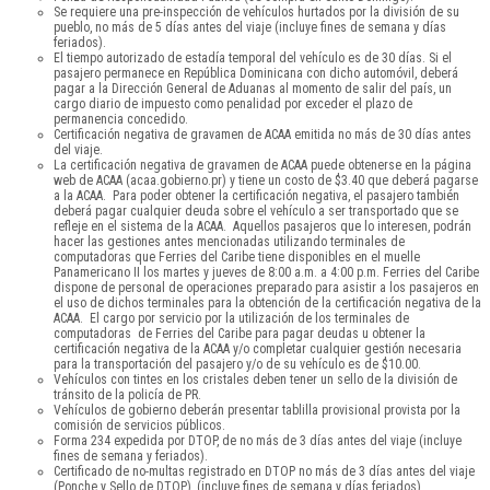
Se requiere una pre-inspección de vehículos hurtados por la división de su
pueblo, no más de 5 días antes del viaje (incluye fines de semana y días
feriados).
El tiempo autorizado de estadía temporal del vehículo es de 30 días. Si el
pasajero permanece en República Dominicana con dicho automóvil, deberá
pagar a la Dirección General de Aduanas al momento de salir del país, un
cargo diario de impuesto como penalidad por exceder el plazo de
permanencia concedido.
Certificación negativa de gravamen de ACAA emitida no más de 30 días antes
del viaje.
La certificación negativa de gravamen de ACAA puede obtenerse en la página
web de ACAA (acaa.gobierno.pr) y tiene un costo de $3.40 que deberá pagarse
a la ACAA. Para poder obtener la certificación negativa, el pasajero también
deberá pagar cualquier deuda sobre el vehículo a ser transportado que se
refleje en el sistema de la ACAA. Aquellos pasajeros que lo interesen, podrán
hacer las gestiones antes mencionadas utilizando terminales de
computadoras que Ferries del Caribe tiene disponibles en el muelle
Panamericano II los martes y jueves de 8:00 a.m. a 4:00 p.m. Ferries del Caribe
dispone de personal de operaciones preparado para asistir a los pasajeros en
el uso de dichos terminales para la obtención de la certificación negativa de la
ACAA. El cargo por servicio por la utilización de los terminales de
computadoras de Ferries del Caribe para pagar deudas u obtener la
certificación negativa de la ACAA y/o completar cualquier gestión necesaria
para la transportación del pasajero y/o de su vehículo es de $10.00.
Vehículos con tintes en los cristales deben tener un sello de la división de
tránsito de la policía de PR.
Vehículos de gobierno deberán presentar tablilla provisional provista por la
comisión de servicios públicos.
Forma 234 expedida por DTOP, de no más de 3 días antes del viaje (incluye
fines de semana y feriados).
Certificado de no-multas registrado en DTOP no más de 3 días antes del viaje
(Ponche y Sello de DTOP), (incluye fines de semana y días feriados).