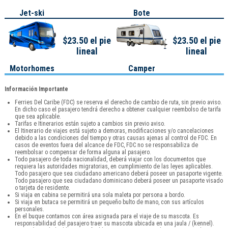
Jet-ski
Bote
$23.50 el pie
$23.50 el pie
lineal
lineal
Motorhomes
Camper
Información Importante
Ferries Del Caribe (FDC) se reserva el derecho de cambio de ruta, sin previo aviso.
En dicho caso el pasajero tendrá derecho a obtener cualquier reembolso de tarifa
que sea aplicable.
Tarifas e Itinerarios están sujeto a cambios sin previo aviso.
El Itinerario de viajes está sujeto a demoras, modificaciones y/o cancelaciones
debido a las condiciones del tiempo y otras causas ajenas al control de FDC. En
casos de eventos fuera del alcance de FDC, FDC no se responsabiliza de
reembolsar o compensar de forma alguna al pasajero.
Todo pasajero de toda nacionalidad, deberá viajar con los documentos que
requiera las autoridades migratorias, en cumplimiento de las leyes aplicables.
Todo pasajero que sea ciudadano americano deberá poseer un pasaporte vigente.
Todo pasajero que sea ciudadano dominicano deberá poseer un pasaporte visado
o tarjeta de residente.
Si viaja en cabina se permitirá una sola maleta por persona a bordo.
Si viaja en butaca se permitirá un pequeño bulto de mano, con sus artículos
personales.
En el buque contamos con área asignada para el viaje de su mascota. Es
responsabilidad del pasajero traer su mascota ubicada en una jaula / (kennel).