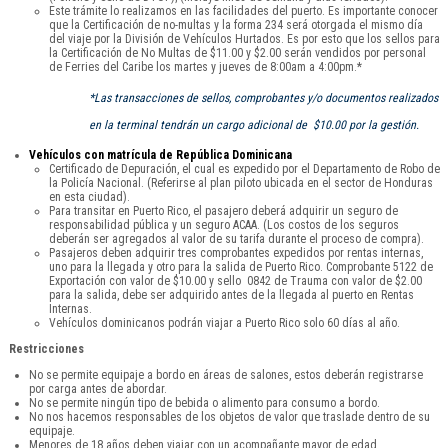
Este trámite lo realizamos en las facilidades del puerto. Es importante conocer
que la Certificación de no-multas y la forma 234 será otorgada el mismo día
del viaje por la División de Vehículos Hurtados. Es por esto que los sellos para
la Certificación de No Multas de $11.00 y $2.00 serán vendidos por personal
de Ferries del Caribe los martes y jueves de 8:00am a 4:00pm.*
*Las transacciones de sellos, comprobantes y/o documentos realizados
en la terminal tendrán un cargo adicional de $10.00 por la gestión.
Vehículos con matrícula de República Dominicana
Certificado de Depuración, el cual es expedido por el Departamento de Robo de
la Policía Nacional. (Referirse al plan piloto ubicada en el sector de Honduras
en esta ciudad).
Para transitar en Puerto Rico, el pasajero deberá adquirir un seguro de
responsabilidad pública y un seguro ACAA. (Los costos de los seguros
deberán ser agregados al valor de su tarifa durante el proceso de compra).
Pasajeros deben adquirir tres comprobantes expedidos por rentas internas,
uno para la llegada y otro para la salida de Puerto Rico. Comprobante 5122 de
Exportación con valor de $10.00 y sello 0842 de Trauma con valor de $2.00
para la salida, debe ser adquirido antes de la llegada al puerto en Rentas
Internas.
Vehículos dominicanos podrán viajar a Puerto Rico solo 60 días al año.
Restricciones
No se permite equipaje a bordo en áreas de salones, estos deberán registrarse
por carga antes de abordar.
No se permite ningún tipo de bebida o alimento para consumo a bordo.
No nos hacemos responsables de los objetos de valor que traslade dentro de su
equipaje.
Menores de 18 años deben viajar con un acompañante mayor de edad.