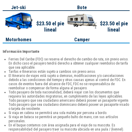
Jet-ski
Bote
$23.50 el pie
$23.50 el pie
lineal
lineal
Motorhomes
Camper
Información Importante
Ferries Del Caribe (FDC) se reserva el derecho de cambio de ruta, sin previo aviso.
En dicho caso el pasajero tendrá derecho a obtener cualquier reembolso de tarifa
que sea aplicable.
Tarifas e Itinerarios están sujeto a cambios sin previo aviso.
El Itinerario de viajes está sujeto a demoras, modificaciones y/o cancelaciones
debido a las condiciones del tiempo y otras causas ajenas al control de FDC. En
casos de eventos fuera del alcance de FDC, FDC no se responsabiliza de
reembolsar o compensar de forma alguna al pasajero.
Todo pasajero de toda nacionalidad, deberá viajar con los documentos que
requiera las autoridades migratorias, en cumplimiento de las leyes aplicables.
Todo pasajero que sea ciudadano americano deberá poseer un pasaporte vigente.
Todo pasajero que sea ciudadano dominicano deberá poseer un pasaporte visado
o tarjeta de residente.
Si viaja en cabina se permitirá una sola maleta por persona a bordo.
Si viaja en butaca se permitirá un pequeño bulto de mano, con sus artículos
personales.
En el buque contamos con área asignada para el viaje de su mascota. Es
responsabilidad del pasajero traer su mascota ubicada en una jaula / (kennel).