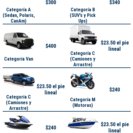
$300
$340
Categoría A
Categoría B
(
Sedan, Polaris,
(SUV’s y Pick
CanAm
)
Ups)
$23.50 el pie
$400
lineal
Categoría C
Categoría Van
(Camiones y
Arrastre)
$23.50 el pie
$240
lineal
Categoría C
Categoría M
(Camiones y
(Motoras)
Arrastre)
$23.50 el pie
$240
lineal