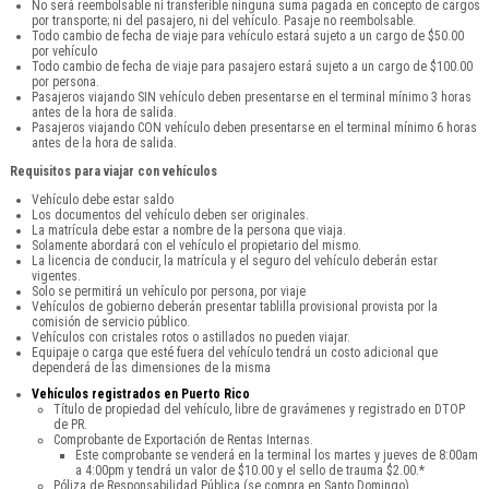
No será reembolsable ni transferible ninguna suma pagada en concepto de cargos
por transporte; ni del pasajero, ni del vehículo. Pasaje no reembolsable.
Todo cambio de fecha de viaje para vehículo estará sujeto a un cargo de $50.00
por vehículo
Todo cambio de fecha de viaje para pasajero estará sujeto a un cargo de $100.00
por persona.
Pasajeros viajando SIN vehículo deben presentarse en el terminal mínimo 3 horas
antes de la hora de salida.
Pasajeros viajando CON vehículo deben presentarse en el terminal mínimo 6 horas
antes de la hora de salida.
Requisitos para viajar con vehículos
Vehículo debe estar saldo
Los documentos del vehículo deben ser originales.
La matrícula debe estar a nombre de la persona que viaja.
Solamente abordará con el vehículo el propietario del mismo.
La licencia de conducir, la matrícula y el seguro del vehículo deberán estar
vigentes.
Solo se permitirá un vehículo por persona, por viaje
Vehículos de gobierno deberán presentar tablilla provisional provista por la
comisión de servicio público.
Vehículos con cristales rotos o astillados no pueden viajar.
Equipaje o carga que esté fuera del vehículo tendrá un costo adicional que
dependerá de las dimensiones de la misma
Vehículos registrados en Puerto Rico
Título de propiedad del vehículo, libre de gravámenes y registrado en DTOP
de PR.
Comprobante de Exportación de Rentas Internas.
Este comprobante se venderá en la terminal los martes y jueves de 8:00am
a 4:00pm y tendrá un valor de $10.00 y el sello de trauma $2.00.*
Póliza de Responsabilidad Pública (se compra en Santo Domingo).