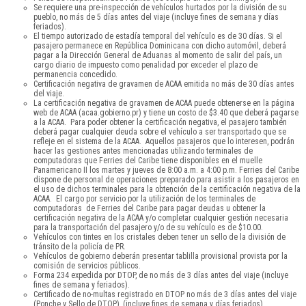
Se requiere una pre-inspección de vehículos hurtados por la división de su
pueblo, no más de 5 días antes del viaje (incluye fines de semana y días
feriados).
El tiempo autorizado de estadía temporal del vehículo es de 30 días. Si el
pasajero permanece en República Dominicana con dicho automóvil, deberá
pagar a la Dirección General de Aduanas al momento de salir del país, un
cargo diario de impuesto como penalidad por exceder el plazo de
permanencia concedido.
Certificación negativa de gravamen de ACAA emitida no más de 30 días antes
del viaje.
La certificación negativa de gravamen de ACAA puede obtenerse en la página
web de ACAA (acaa.gobierno.pr) y tiene un costo de $3.40 que deberá pagarse
a la ACAA. Para poder obtener la certificación negativa, el pasajero también
deberá pagar cualquier deuda sobre el vehículo a ser transportado que se
refleje en el sistema de la ACAA. Aquellos pasajeros que lo interesen, podrán
hacer las gestiones antes mencionadas utilizando terminales de
computadoras que Ferries del Caribe tiene disponibles en el muelle
Panamericano II los martes y jueves de 8:00 a.m. a 4:00 p.m. Ferries del Caribe
dispone de personal de operaciones preparado para asistir a los pasajeros en
el uso de dichos terminales para la obtención de la certificación negativa de la
ACAA. El cargo por servicio por la utilización de los terminales de
computadoras de Ferries del Caribe para pagar deudas u obtener la
certificación negativa de la ACAA y/o completar cualquier gestión necesaria
para la transportación del pasajero y/o de su vehículo es de $10.00.
Vehículos con tintes en los cristales deben tener un sello de la división de
tránsito de la policía de PR.
Vehículos de gobierno deberán presentar tablilla provisional provista por la
comisión de servicios públicos.
Forma 234 expedida por DTOP, de no más de 3 días antes del viaje (incluye
fines de semana y feriados).
Certificado de no-multas registrado en DTOP no más de 3 días antes del viaje
(Ponche y Sello de DTOP), (incluye fines de semana y días feriados).