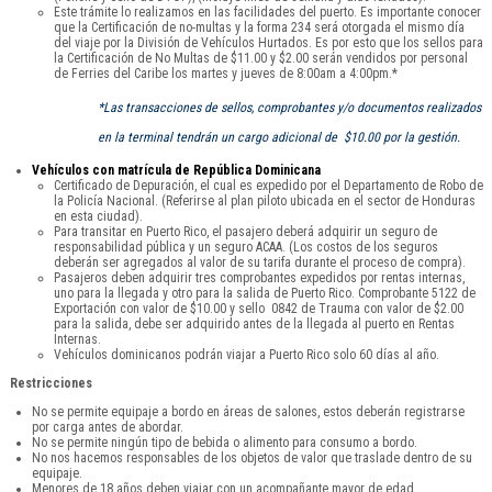
Este trámite lo realizamos en las facilidades del puerto. Es importante conocer
que la Certificación de no-multas y la forma 234 será otorgada el mismo día
del viaje por la División de Vehículos Hurtados. Es por esto que los sellos para
la Certificación de No Multas de $11.00 y $2.00 serán vendidos por personal
de Ferries del Caribe los martes y jueves de 8:00am a 4:00pm.*
*Las transacciones de sellos, comprobantes y/o documentos realizados
en la terminal tendrán un cargo adicional de $10.00 por la gestión.
Vehículos con matrícula de República Dominicana
Certificado de Depuración, el cual es expedido por el Departamento de Robo de
la Policía Nacional. (Referirse al plan piloto ubicada en el sector de Honduras
en esta ciudad).
Para transitar en Puerto Rico, el pasajero deberá adquirir un seguro de
responsabilidad pública y un seguro ACAA. (Los costos de los seguros
deberán ser agregados al valor de su tarifa durante el proceso de compra).
Pasajeros deben adquirir tres comprobantes expedidos por rentas internas,
uno para la llegada y otro para la salida de Puerto Rico. Comprobante 5122 de
Exportación con valor de $10.00 y sello 0842 de Trauma con valor de $2.00
para la salida, debe ser adquirido antes de la llegada al puerto en Rentas
Internas.
Vehículos dominicanos podrán viajar a Puerto Rico solo 60 días al año.
Restricciones
No se permite equipaje a bordo en áreas de salones, estos deberán registrarse
por carga antes de abordar.
No se permite ningún tipo de bebida o alimento para consumo a bordo.
No nos hacemos responsables de los objetos de valor que traslade dentro de su
equipaje.
Menores de 18 años deben viajar con un acompañante mayor de edad.