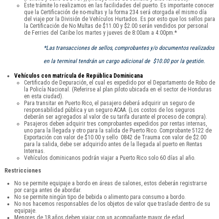
Este trámite lo realizamos en las facilidades del puerto. Es importante conocer
que la Certificación de no-multas y la forma 234 será otorgada el mismo día
del viaje por la División de Vehículos Hurtados. Es por esto que los sellos para
la Certificación de No Multas de $11.00 y $2.00 serán vendidos por personal
de Ferries del Caribe los martes y jueves de 8:00am a 4:00pm.*
*Las transacciones de sellos, comprobantes y/o documentos realizados
en la terminal tendrán un cargo adicional de $10.00 por la gestión.
Vehículos con matrícula de República Dominicana
Certificado de Depuración, el cual es expedido por el Departamento de Robo de
la Policía Nacional. (Referirse al plan piloto ubicada en el sector de Honduras
en esta ciudad).
Para transitar en Puerto Rico, el pasajero deberá adquirir un seguro de
responsabilidad pública y un seguro ACAA. (Los costos de los seguros
deberán ser agregados al valor de su tarifa durante el proceso de compra).
Pasajeros deben adquirir tres comprobantes expedidos por rentas internas,
uno para la llegada y otro para la salida de Puerto Rico. Comprobante 5122 de
Exportación con valor de $10.00 y sello 0842 de Trauma con valor de $2.00
para la salida, debe ser adquirido antes de la llegada al puerto en Rentas
Internas.
Vehículos dominicanos podrán viajar a Puerto Rico solo 60 días al año.
Restricciones
No se permite equipaje a bordo en áreas de salones, estos deberán registrarse
por carga antes de abordar.
No se permite ningún tipo de bebida o alimento para consumo a bordo.
No nos hacemos responsables de los objetos de valor que traslade dentro de su
equipaje.
Menores de 18 años deben viajar con un acompañante mayor de edad.