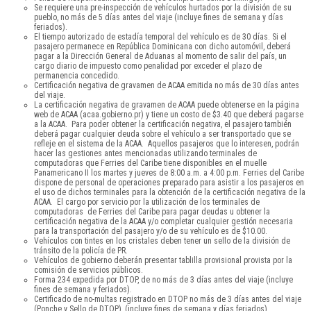
Se requiere una pre-inspección de vehículos hurtados por la división de su
pueblo, no más de 5 días antes del viaje (incluye fines de semana y días
feriados).
El tiempo autorizado de estadía temporal del vehículo es de 30 días. Si el
pasajero permanece en República Dominicana con dicho automóvil, deberá
pagar a la Dirección General de Aduanas al momento de salir del país, un
cargo diario de impuesto como penalidad por exceder el plazo de
permanencia concedido.
Certificación negativa de gravamen de ACAA emitida no más de 30 días antes
del viaje.
La certificación negativa de gravamen de ACAA puede obtenerse en la página
web de ACAA (acaa.gobierno.pr) y tiene un costo de $3.40 que deberá pagarse
a la ACAA. Para poder obtener la certificación negativa, el pasajero también
deberá pagar cualquier deuda sobre el vehículo a ser transportado que se
refleje en el sistema de la ACAA. Aquellos pasajeros que lo interesen, podrán
hacer las gestiones antes mencionadas utilizando terminales de
computadoras que Ferries del Caribe tiene disponibles en el muelle
Panamericano II los martes y jueves de 8:00 a.m. a 4:00 p.m. Ferries del Caribe
dispone de personal de operaciones preparado para asistir a los pasajeros en
el uso de dichos terminales para la obtención de la certificación negativa de la
ACAA. El cargo por servicio por la utilización de los terminales de
computadoras de Ferries del Caribe para pagar deudas u obtener la
certificación negativa de la ACAA y/o completar cualquier gestión necesaria
para la transportación del pasajero y/o de su vehículo es de $10.00.
Vehículos con tintes en los cristales deben tener un sello de la división de
tránsito de la policía de PR.
Vehículos de gobierno deberán presentar tablilla provisional provista por la
comisión de servicios públicos.
Forma 234 expedida por DTOP, de no más de 3 días antes del viaje (incluye
fines de semana y feriados).
Certificado de no-multas registrado en DTOP no más de 3 días antes del viaje
(Ponche y Sello de DTOP), (incluye fines de semana y días feriados).