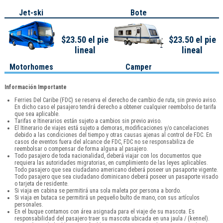
Jet-ski
Bote
$23.50 el pie
$23.50 el pie
lineal
lineal
Motorhomes
Camper
Información Importante
Ferries Del Caribe (FDC) se reserva el derecho de cambio de ruta, sin previo aviso.
En dicho caso el pasajero tendrá derecho a obtener cualquier reembolso de tarifa
que sea aplicable.
Tarifas e Itinerarios están sujeto a cambios sin previo aviso.
El Itinerario de viajes está sujeto a demoras, modificaciones y/o cancelaciones
debido a las condiciones del tiempo y otras causas ajenas al control de FDC. En
casos de eventos fuera del alcance de FDC, FDC no se responsabiliza de
reembolsar o compensar de forma alguna al pasajero.
Todo pasajero de toda nacionalidad, deberá viajar con los documentos que
requiera las autoridades migratorias, en cumplimiento de las leyes aplicables.
Todo pasajero que sea ciudadano americano deberá poseer un pasaporte vigente.
Todo pasajero que sea ciudadano dominicano deberá poseer un pasaporte visado
o tarjeta de residente.
Si viaja en cabina se permitirá una sola maleta por persona a bordo.
Si viaja en butaca se permitirá un pequeño bulto de mano, con sus artículos
personales.
En el buque contamos con área asignada para el viaje de su mascota. Es
responsabilidad del pasajero traer su mascota ubicada en una jaula / (kennel).