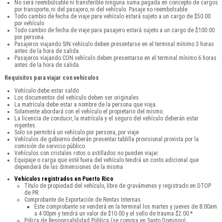
No será reembolsable ni transferible ninguna suma pagada en concepto de cargos
por transporte; ni del pasajero, ni del vehículo. Pasaje no reembolsable.
Todo cambio de fecha de viaje para vehículo estará sujeto a un cargo de $50.00
por vehículo
Todo cambio de fecha de viaje para pasajero estará sujeto a un cargo de $100.00
por persona.
Pasajeros viajando SIN vehículo deben presentarse en el terminal mínimo 3 horas
antes de la hora de salida.
Pasajeros viajando CON vehículo deben presentarse en el terminal mínimo 6 horas
antes de la hora de salida.
Requisitos para viajar con vehículos
Vehículo debe estar saldo
Los documentos del vehículo deben ser originales.
La matrícula debe estar a nombre de la persona que viaja.
Solamente abordará con el vehículo el propietario del mismo.
La licencia de conducir, la matrícula y el seguro del vehículo deberán estar
vigentes.
Solo se permitirá un vehículo por persona, por viaje
Vehículos de gobierno deberán presentar tablilla provisional provista por la
comisión de servicio público.
Vehículos con cristales rotos o astillados no pueden viajar.
Equipaje o carga que esté fuera del vehículo tendrá un costo adicional que
dependerá de las dimensiones de la misma
Vehículos registrados en Puerto Rico
Título de propiedad del vehículo, libre de gravámenes y registrado en DTOP
de PR.
Comprobante de Exportación de Rentas Internas.
Este comprobante se venderá en la terminal los martes y jueves de 8:00am
a 4:00pm y tendrá un valor de $10.00 y el sello de trauma $2.00.*
Póliza de Responsabilidad Pública (se compra en Santo Domingo).