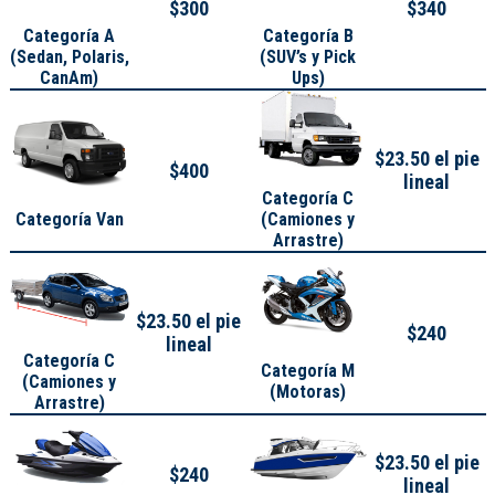
$300
$340
Categoría A
Categoría B
(
Sedan, Polaris,
(SUV’s y Pick
CanAm
)
Ups)
$23.50 el pie
$400
lineal
Categoría C
Categoría Van
(Camiones y
Arrastre)
$23.50 el pie
$240
lineal
Categoría C
Categoría M
(Camiones y
(Motoras)
Arrastre)
$23.50 el pie
$240
lineal